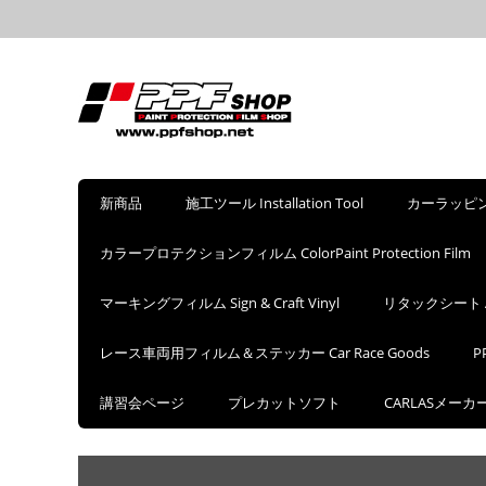
新商品
施工ツール Installation Tool
カーラッピングフ
カラープロテクションフィルム ColorPaint Protection Film
マーキングフィルム Sign & Craft Vinyl
リタックシート Appl
レース車両用フィルム＆ステッカー Car Race Goods
P
講習会ページ
プレカットソフト
CARLASメー