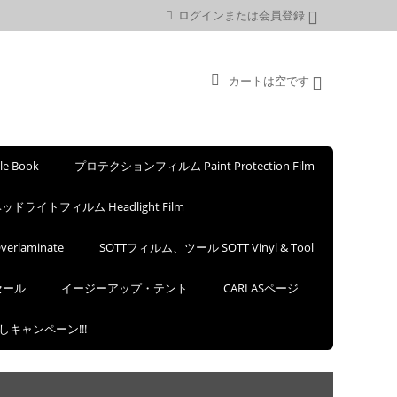
ログインまたは会員登録
カートは空です
 Book
プロテクションフィルム Paint Protection Film
ッドライトフィルム Headlight Film
rlaminate
SOTTフィルム、ツール SOTT Vinyl & Tool
セール
イージーアップ・テント
CARLASページ
試しキャンペーン!!!