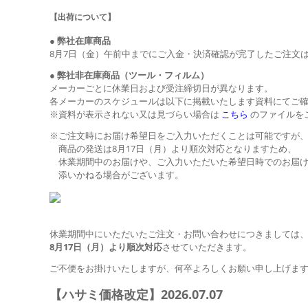
【出荷について】
●
弊社在庫商品
8月7日（金）午前中までにご入金・決済確認が完了したご注文
●
弊社非在庫商品（ツール・フィルム）
メーカーごとに休業日および受注締切日が異なります。
各メーカーのスケジュールは以下に掲載いたします資料にてご
※資料が表示されない又は見づらい場合は
こちら
のファイルを
※ご注文時にお届け希望日をご入力いただくことは可能ですが
商品の発送は8月17日（月）より順次対応となりますため、
休業期間中のお届けや、ご入力いただいた希望日時でのお届
添いかねる場合がございます。
休業期間中にいただいたご注文・お問い合わせにつきましては
8月17日（月）より順次対応
させていただきます。
ご不便をお掛けいたしますが、何卒よろしくお願い申し上げま
【ハサミ価格改定】2026.07.07