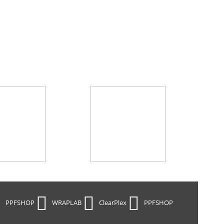
PPFSHOP
WRAPLAB
ClearPlex
PPFSHOP