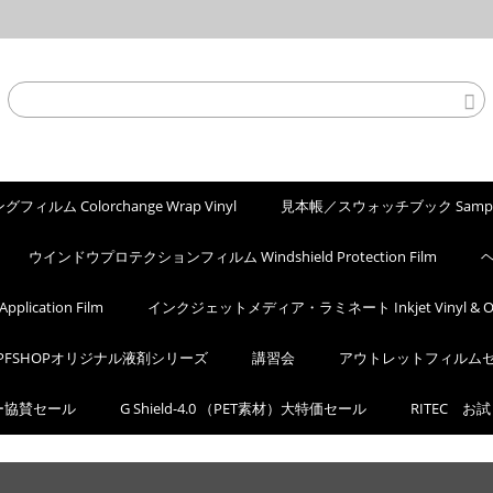
ィルム Colorchange Wrap Vinyl
見本帳／スウォッチブック Sample
ウインドウプロテクションフィルム Windshield Protection Film
ヘ
ication Film
インクジェットメディア・ラミネート Inkjet Vinyl & Ove
PFSHOPオリジナル液剤シリーズ
講習会
アウトレットフィルム
カー協賛セール
G Shield-4.0 （PET素材）大特価セール
RITEC お