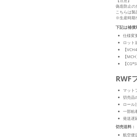
【注意】
偽造防止の
こちらは製
※生産時期
下記は補償
仕様変
ロット
【VCH
【MC
【CG
RWF
マット
切売品
ロール
一部粘
発送遅
切売送料：
航空便送