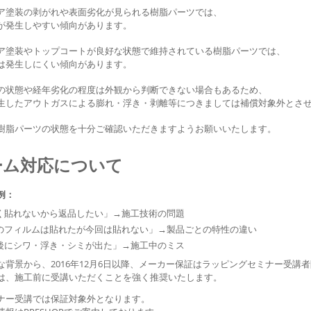
ア塗装の剥がれや表面劣化が見られる樹脂パーツでは、
が発生しやすい傾向があります。
ア塗装やトップコートが良好な状態で維持されている樹脂パーツでは、
は発生しにくい傾向があります。
の状態や経年劣化の程度は外観から判断できない場合もあるため、
生したアウトガスによる膨れ・浮き・剥離等につきましては補償対象外とさ
樹脂パーツの状態を十分ご確認いただきますようお願いいたします。
ーム対応について
例：
く貼れないから返品したい」→施工技術の問題
のフィルムは貼れたが今回は貼れない」→製品ごとの特性の違い
後にシワ・浮き・シミが出た」→施工中のミス
な背景から、2016年12月6日以降、メーカー保証はラッピングセミナー受講
は、施工前に受講いただくことを強く推奨いたします。
ナー受講では保証対象外となります。