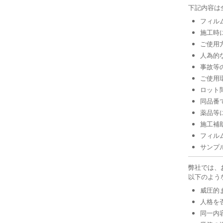
下記内容は
フィル
施工時
ご使用
人為的
事故等
ご使用
ロット
同品番
薬品等
施工補
フィル
サンプ
弊社では、
以下のよう
威圧的
人格を
同一内