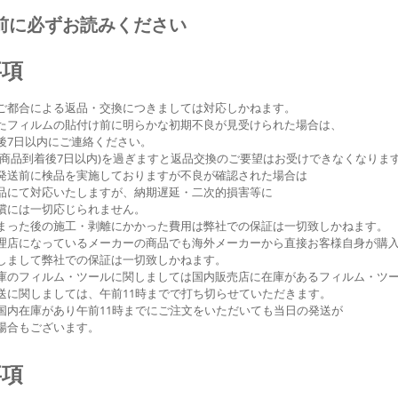
前に必ずお読みください
事項
ご都合による返品・交換につきましては対応しかねます。
たフィルムの貼付け前に明らかな初期不良が見受けられた場合は、
7日以内にご連絡ください。
商品到着後7日以内)を過ぎますと返品交換のご要望はお受けできなくなりま
発送前に検品を実施しておりますが不良が確認された場合は
にて対応いたしますが、納期遅延・二次的損害等に
には一切応じられません。
まった後の施工・剥離にかかった費用は弊社での保証は一切致しかねます。
理店になっているメーカーの商品でも海外メーカーから直接お客様自身が購
まして弊社での保証は一切致しかねます。
庫のフィルム・ツールに関しましては国内販売店に在庫があるフィルム・ツ
に関しましては、午前11時までで打ち切らせていただきます。
内在庫があり午前11時までにご注文をいただいても当日の発送が
場合もございます。
事項