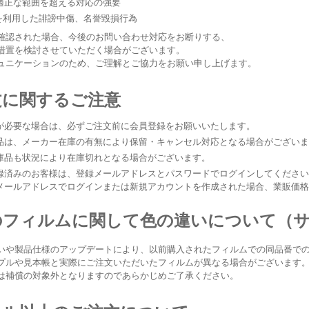
適正な範囲を超える対応の強要
等を利用した誹謗中傷、名誉毀損行為
確認された場合、今後のお問い合わせ対応をお断りする、
措置を検討させていただく場合がございます。
ュニケーションのため、ご理解とご協力をお願い申し上げます。
文に関するご注意
が必要な場合は、必ずご注文前に会員登録をお願いいたします。
品は、メーカー在庫の有無により保留・キャンセル対応となる場合がござい
庫品も状況により在庫切れとなる場合がございます。
録済みのお客様は、登録メールアドレスとパスワードでログインしてくださ
メールアドレスでログインまたは新規アカウントを作成された場合、業販価
のフィルムに関して色の違いについて（
いや製品仕様のアップデートにより、以前購入されたフィルムでの同品番で
プルや見本帳と実際にご注文いただいたフィルムが異なる場合がございます
は補償の対象外となりますのであらかじめご了承ください。