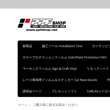
新商品
施工ツール Installation Tool
カーラッピングフ
カラープロテクションフィルム ColorPaint Protection Film
マーキングフィルム Sign & Craft Vinyl
リタックシート Appl
レース車両用フィルム＆ステッカー Car Race Goods
P
講習会ページ
プレカットソフト
CARLASメー
ホーム
/
ご購入前に必ずお読みください