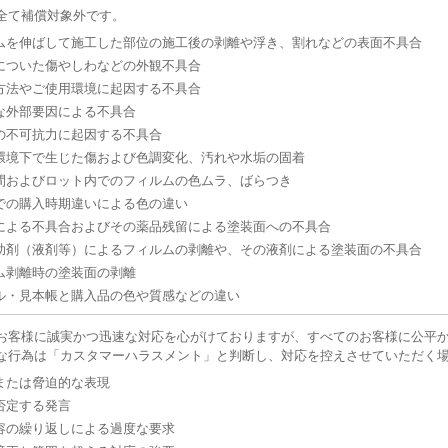
全て補償対象外です。
ムを伸ばして施工した部位の施工後の剥離や浮き、割れなどの表面不具合
についた傷やしわなどの外観不具合
方法やご使用環境に起因する不具合
な外部要因による不具合
の不可抗力に起因する不具合
環境下で生じた傷および色調変化、汚れや水垢の固着
間およびロット内でのフィルムの色ムラ、ばらつき
での購入時期違いによる色の違い
による不具合およびその薬品残留による塗装面への不具合
助剤（液剤等）によるフィルムの剥離や、その液剤による塗装面の不具合
ム剥離時の塗装面の剥離
ル・見本帳と購入品の色や質感などの違い
お客様に誠実かつ迅速な対応を心がけておりますが、すべてのお客様に公平
な行為は「カスタマーハラスメント」と判断し、対応を控えさせていただく
または脅迫的な表現
否定する発言
容の繰り返しによる過度な要求