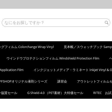
ィルム Colorchange Wrap Vinyl
見本帳／スウォッチブック Sample
ウインドウプロテクションフィルム Windshield Protection Film
ヘ
ication Film
インクジェットメディア・ラミネート Inkjet Vinyl & Ove
PFSHOPオリジナル液剤シリーズ
講習会
アウトレットフィルム
カー協賛セール
G Shield-4.0 （PET素材）大特価セール
RITEC お