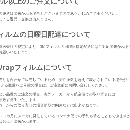
ール以上のご注文について
の発送は出来かねる場合もございますのであらかじめご了承ください。
による返品・交換は出来ません。
フィルムの日曜日配達について
運送会社の規定により、3Mフィルムの日曜日指定配送にはご対応出来かねま
お願いいたします。
kWrapフィルムについて
売りを合わせて販売しているため、実在庫数を超えて表示されている場合が
超える数量をご希望の場合は、ご注文前にお問い合わせください。
ない品番のご注文の場合、海外メーカーから航空便での取り寄せには
が必ず発生いたします。
カーからの取り寄せの場合納期の約束などは出来かねます。
月～2カ月にメーカに発注しているコンテナ便での予約も承ることもできます
はお伝え出来かねます。