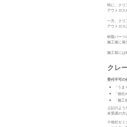
特に、クリ
アウトガス
一方、クリ
アウトガス
樹脂パーツ
施工後に発
施工前には
クレ
受付不可の
「うま
「他社
「施工
上記のよう
未受講の方
※他社セミ