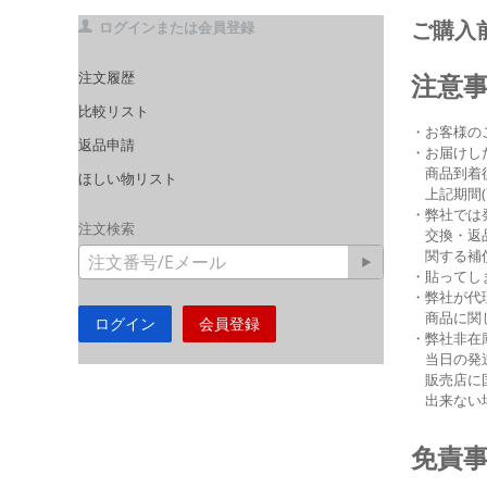
ご購入
ログインまたは会員登録
注文履歴
注意
比較リスト
・お客様の
返品申請
・お届けし
商品到着後
ほしい物リスト
上記期間(
・弊社では
注文検索
交換・返品
関する補償
・貼ってし
・弊社が代
商品に関し
ログイン
会員登録
・弊社非在
当日の発送
販売店に国
出来ない
免責