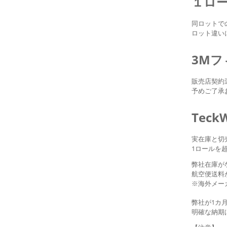
１ロ
同ロットで
ロット違い
3M
販売店契約
予めご了承
Tec
実在庫と切
1ロールを
弊社在庫が
航空便送料
※海外メー
弊社が1カ
明確な納期