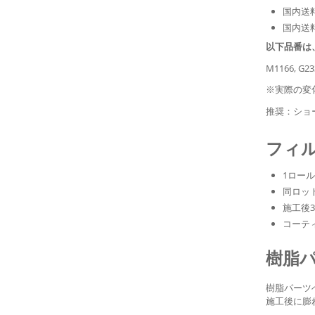
国内送料
国内送
以下品番は
M1166, G23
※実際の変
推奨：ショ
フィ
1ロー
同ロッ
施工後
コーテ
樹脂
樹脂パーツ
施工後に膨