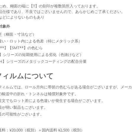
ため、糊面の端に【T】の刻印が複数箇所入っております。
品仕様であり、不良ではございませんので、あらかじめご了承ください。
などによりないものもあり
対象外
更（糊面・寸法など）
違い・ロット内による色差（特にメタリック系）
4**】【SMT**】の色むら
H】シリーズの短期使用による劣化（色抜けなど）
*SH】シリーズのメタリックコーティングの配合分量
フィルムについて
フィルムでは、ロール方向に帯状の色むらがある場合がございますが、メー
の輸送中の折れ・トンネルは補償対象外です。
注文でもロット差による色違いが発生する場合がございます。
着が弱い製品もございます。
延の可能性がございます。
料：¥20,000（税別）＋国内送料 ¥2,500（税別）