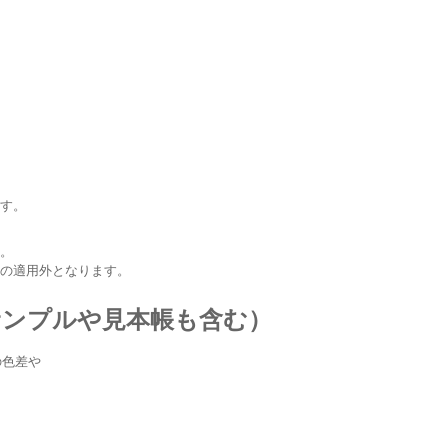
ます。
い。
格の適用外となります。
サンプルや見本帳も含む）
の色差や
。