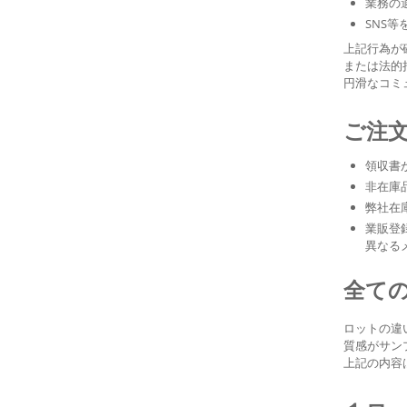
業務の
SNS
上記行為が
または法的
円滑なコミ
ご注
領収書
非在庫
弊社在
業販登
異なる
全て
ロットの違
質感がサン
上記の内容