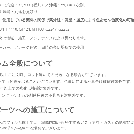
 北海道：¥3,500（税別）／沖縄：¥5,000（税別）
料 離島：別途お見積り
、使用している顔料の関係で紫外線・高温・湿度により色あせや色変化の可
34, H1110, G1124, M1108, G2247, G2252
化は地域・施工・メンテナンスにより異なります。
ーカー、ガレージ保管、日陰の多い場所での使用
ルム全般について
ル以上ご注文時、ロット違いでの発送になる場合がございます。
トでも色差が出ることがございます。色違いによる不具合は補償対象外です
3年以上での劣化は補償対象外です。
ィング・ケミカル剤使用後の不具合も対象外です。
パーツへの施工について
へのフィルム施工では、樹脂内部から発生するガス（アウトガス）の影響に
れや浮きが発生する場合がございます。