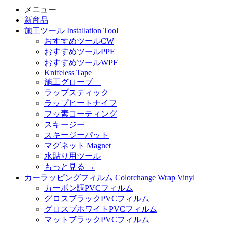
メニュー
新商品
施工ツール Installation Tool
おすすめツールCW
おすすめツールPPF
おすすめツールWPF
Knifeless Tape
施工グローブ
ラップスティック
ラップヒートナイフ
フッ素コーティング
スキージー
スキージーパット
マグネット Magnet
水貼り用ツール
もっと見る
→
カーラッピングフィルム Colorchange Wrap Vinyl
カーボン調PVCフィルム
グロスブラックPVCフィルム
グロスブホワイトPVCフィルム
マットブラックPVCフィルム