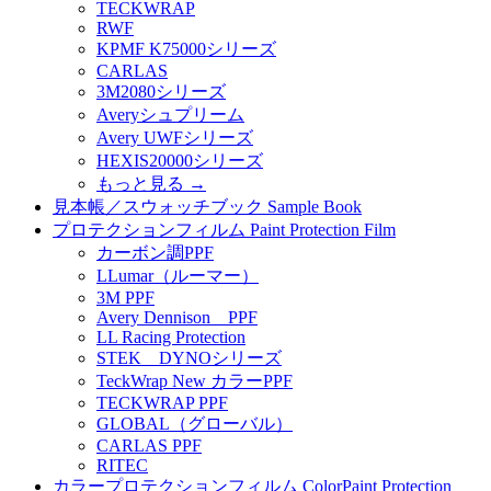
TECKWRAP
RWF
KPMF K75000シリーズ
CARLAS
3M2080シリーズ
Averyシュプリーム
Avery UWFシリーズ
HEXIS20000シリーズ
もっと見る
→
見本帳／スウォッチブック Sample Book
プロテクションフィルム Paint Protection Film
カーボン調PPF
LLumar（ルーマー）
3M PPF
Avery Dennison PPF
LL Racing Protection
STEK DYNOシリーズ
TeckWrap New カラーPPF
TECKWRAP PPF
GLOBAL（グローバル）
CARLAS PPF
RITEC
カラープロテクションフィルム ColorPaint Protection