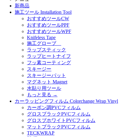
新商品
施工ツール Installation Tool
おすすめツールCW
おすすめツールPPF
おすすめツールWPF
Knifeless Tape
施工グローブ
ラップスティック
ラップヒートナイフ
フッ素コーティング
スキージー
スキージーパット
マグネット Magnet
水貼り用ツール
もっと見る
→
カーラッピングフィルム Colorchange Wrap Vinyl
カーボン調PVCフィルム
グロスブラックPVCフィルム
グロスブホワイトPVCフィルム
マットブラックPVCフィルム
TECKWRAP