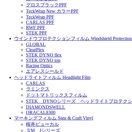
グロスブラックPPF
TeckWrap New カラーPPF
TeckWrap PPF
CARLAS PPF
RWF PPF
STEK PPF
ウインドウプロテクションフィルム Windshield Protection 
GLOBAL
ClearPlex
STEK DYNO flex
STEK DYNO top
Racing Optics
エアレスシールド
ヘッドライトフィルム Headlight Film
CARLAS
ラミンクス
ドットマトリックスフィルム
STEK DYNOシリーズ ヘッドライトプロテク
DIAMONDSWELL
ORACAL8300
マーキングフィルム Sign & Craft Vinyl
桜井ビューカル
３M Jシリーズ