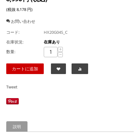
(税抜
8,178
円
)
お問い合わせ
コード:
HX20G04S_C
在庫状況:
在庫あり
+
数量:
−
カートに追加
Tweet
説明