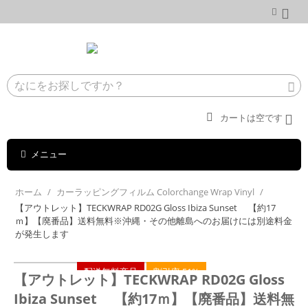
カートは空です
メニュー
ホーム
/
カーラッピングフィルム Colorchange Wrap Vinyl
/
【アウトレット】TECKWRAP RD02G Gloss Ibiza Sunset 【約17
ｍ】【廃番品】送料無料※沖縄・その他離島へのお届けには別途料金
が発生します
配送無料商品
割引率 51%
【アウトレット】TECKWRAP RD02G Gloss
Ibiza Sunset 【約17ｍ】【廃番品】送料無