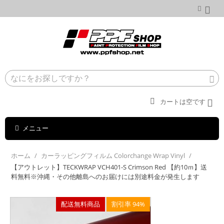
カートは空です
メニュー
ホーム
/
カーラッピングフィルム Colorchange Wrap Vinyl
/
【アウトレット】TECKWRAP VCH401-S Crimson Red 【約10ｍ】送
料無料※沖縄・その他離島へのお届けには別途料金が発生します
配送無料商品
割引率 94%