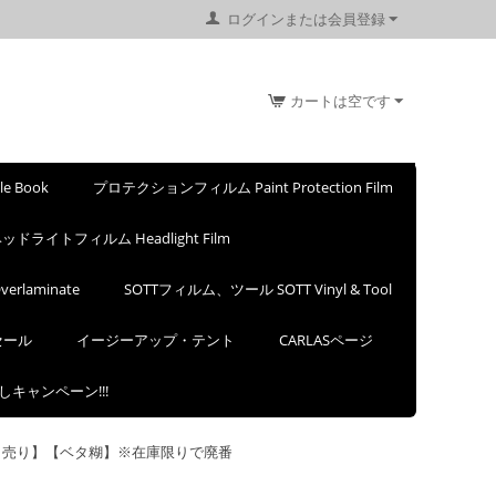
ログインまたは会員登録
カートは空です
 Book
プロテクションフィルム Paint Protection Film
ッドライトフィルム Headlight Film
rlaminate
SOTTフィルム、ツール SOTT Vinyl & Tool
セール
イージーアップ・テント
CARLASページ
試しキャンペーン!!!
リアグロス）【切り売り】【ベタ糊】※在庫限りで廃番