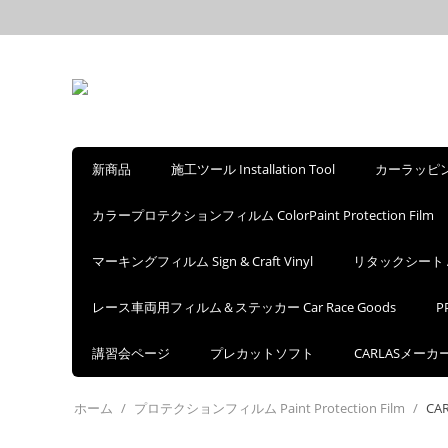
新商品
施工ツール Installation Tool
カーラッピングフ
カラープロテクションフィルム ColorPaint Protection Film
マーキングフィルム Sign & Craft Vinyl
リタックシート Appl
レース車両用フィルム＆ステッカー Car Race Goods
P
講習会ページ
プレカットソフト
CARLASメー
ホーム
/
プロテクションフィルム Paint Protection Film
/
CA