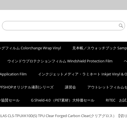
ィルム Colorchange Wrap Vinyl
見本帳／スウォッチブック Sample
ウインドウプロテクションフィルム Windshield Protection Film
ヘ
ication Film
インクジェットメディア・ラミネート Inkjet Vinyl & Ove
PFSHOPオリジナル液剤シリーズ
講習会
アウトレットフィルム
カー協賛セール
G Shield-4.0 （PET素材）大特価セール
RITEC お
RLAS CLS-TPUXK10D(S) TPU Clear Forged Carbon Clear(ク