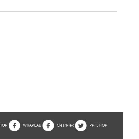
HOP
WRAPLAB
ClearPlex
PPFSHOP