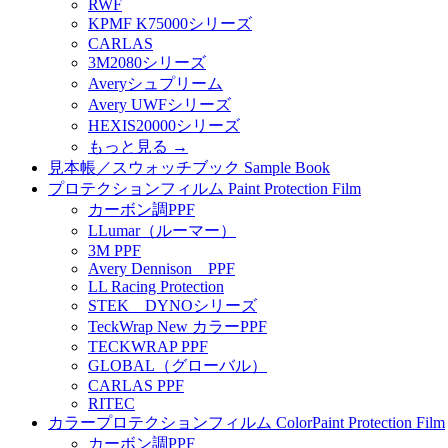
RWF
KPMF K75000シリーズ
CARLAS
3M2080シリーズ
Averyシュプリーム
Avery UWFシリーズ
HEXIS20000シリーズ
もっと見る
→
見本帳／スウォッチブック Sample Book
プロテクションフィルム Paint Protection Film
カーボン調PPF
LLumar（ルーマー）
3M PPF
Avery Dennison PPF
LL Racing Protection
STEK DYNOシリーズ
TeckWrap New カラーPPF
TECKWRAP PPF
GLOBAL（グローバル）
CARLAS PPF
RITEC
カラープロテクションフィルム ColorPaint Protection Film
カーボン調PPF