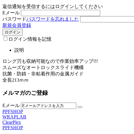
返信通知を受信するにはログインしてください
Eメール
パスワード
パスワードを忘れました
新規会員登録
ログイン
ログイン情報を記憶
説明
ロング刃も収納可能なので作業効率アップ!!!
スムーズなオートロックスライド機構
抗菌・防錆・非粘着作用の金属ガイド
全長213ｍｍ
メルマガのご登録
Eメール
PPFSHOP
WRAPLAB
ClearPlex
PPFSHOP