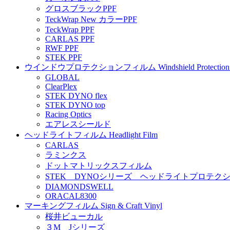
グロスブラックPPF
TeckWrap New カラーPPF
TeckWrap PPF
CARLAS PPF
RWF PPF
STEK PPF
ウインドウプロテクションフィルム Windshield Protection 
GLOBAL
ClearPlex
STEK DYNO flex
STEK DYNO top
Racing Optics
エアレスシールド
ヘッドライトフィルム Headlight Film
CARLAS
ラミンクス
ドットマトリックスフィルム
STEK DYNOシリーズ ヘッドライトプロテク
DIAMONDSWELL
ORACAL8300
マーキングフィルム Sign & Craft Vinyl
桜井ビューカル
３M Jシリーズ