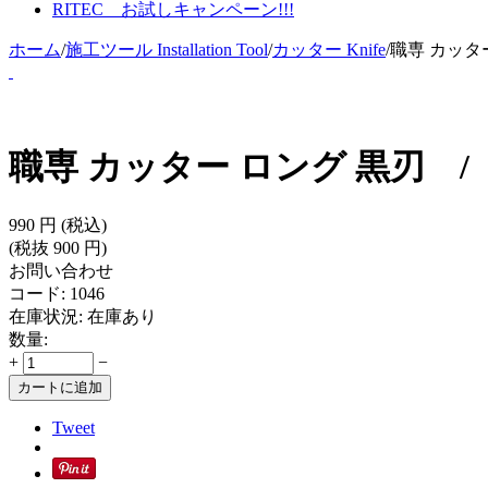
RITEC お試しキャンペーン!!!
ホーム
/
施工ツール Installation Tool
/
カッター Knife
/
職専 カッター ロン
職専 カッター ロング 黒刃 / Profess
990
円
(税込)
(税抜
900
円
)
お問い合わせ
コード:
1046
在庫状況:
在庫あり
数量:
+
−
カートに追加
Tweet