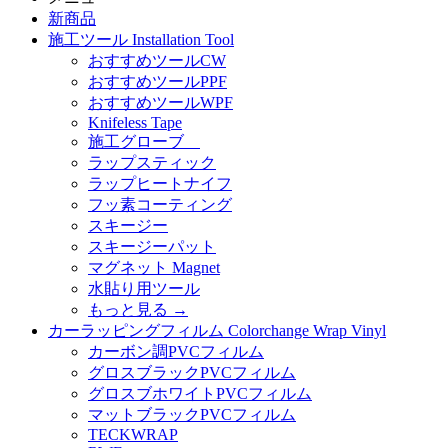
新商品
施工ツール Installation Tool
おすすめツールCW
おすすめツールPPF
おすすめツールWPF
Knifeless Tape
施工グローブ
ラップスティック
ラップヒートナイフ
フッ素コーティング
スキージー
スキージーパット
マグネット Magnet
水貼り用ツール
もっと見る
→
カーラッピングフィルム Colorchange Wrap Vinyl
カーボン調PVCフィルム
グロスブラックPVCフィルム
グロスブホワイトPVCフィルム
マットブラックPVCフィルム
TECKWRAP