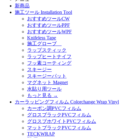
新商品
施工ツール Installation Tool
おすすめツールCW
おすすめツールPPF
おすすめツールWPF
Knifeless Tape
施工グローブ
ラップスティック
ラップヒートナイフ
フッ素コーティング
スキージー
スキージーパット
マグネット Magnet
水貼り用ツール
もっと見る
→
カーラッピングフィルム Colorchange Wrap Vinyl
カーボン調PVCフィルム
グロスブラックPVCフィルム
グロスブホワイトPVCフィルム
マットブラックPVCフィルム
TECKWRAP