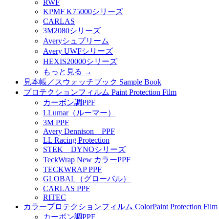
RWF
KPMF K75000シリーズ
CARLAS
3M2080シリーズ
Averyシュプリーム
Avery UWFシリーズ
HEXIS20000シリーズ
もっと見る
→
見本帳／スウォッチブック Sample Book
プロテクションフィルム Paint Protection Film
カーボン調PPF
LLumar（ルーマー）
3M PPF
Avery Dennison PPF
LL Racing Protection
STEK DYNOシリーズ
TeckWrap New カラーPPF
TECKWRAP PPF
GLOBAL（グローバル）
CARLAS PPF
RITEC
カラープロテクションフィルム ColorPaint Protection Film
カーボン調PPF