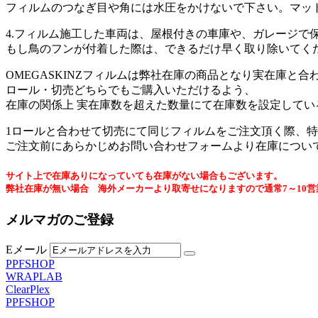
フィルムのつなぎ目や角には水圧をかけないで下さい。マッ
4.フィルム施工した車両は、屋根付きの車庫や、ガレージで
もし鳥のフンが付着した際は、できるだけ早く取り除いてく
OMEGASKINZフィルムは弊社在庫の商品となり実在庫と
ロール・切売どちらでもご購入いただけるよう、
在庫の関係上 実在庫数を超えた数量にて在庫数を設定してい
1ロールと合わせて切売にて同じフィルムをご注文頂く際、特
ご注文前にあらかじめお問い合わせフォームより在庫につい
サイト上で在庫ありになっていても在庫がない場合もございます。
弊社在庫が無い場合 海外メーカーより取寄せになりますので通常7～10
メルマガのご登録
Eメール
PPFSHOP
WRAPLAB
ClearPlex
PPFSHOP