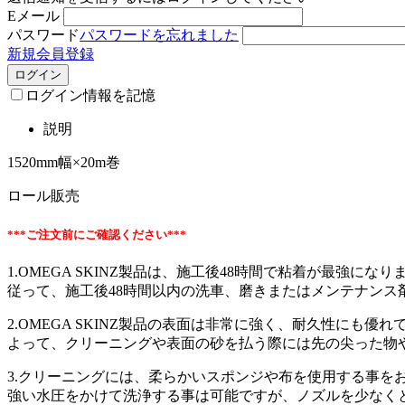
Eメール
パスワード
パスワードを忘れました
新規会員登録
ログイン
ログイン情報を記憶
説明
1520mm幅×20m巻
ロール販売
***ご注文前にご確認ください***
1.OMEGA SKINZ製品は、施工後48時間で粘着が最強になり
従って、施工後48時間以内の洗車、磨きまたはメンテナンス
2.OMEGA SKINZ製品の表面は非常に強く、耐久性にも
よって、クリーニングや表面の砂を払う際には先の尖った物
3.クリーニングには、柔らかいスポンジや布を使用する事を
強い水圧をかけて洗浄する事は可能ですが、ノズルを少なくとも