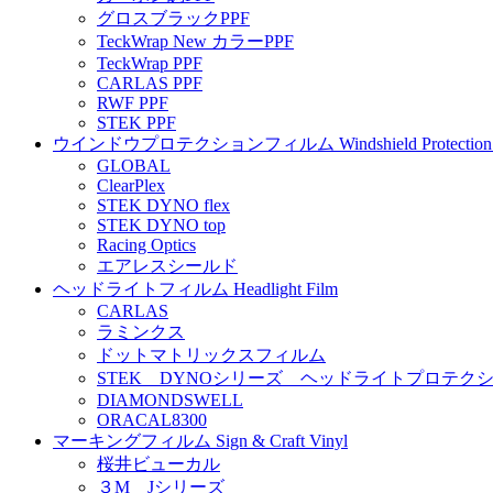
グロスブラックPPF
TeckWrap New カラーPPF
TeckWrap PPF
CARLAS PPF
RWF PPF
STEK PPF
ウインドウプロテクションフィルム Windshield Protection 
GLOBAL
ClearPlex
STEK DYNO flex
STEK DYNO top
Racing Optics
エアレスシールド
ヘッドライトフィルム Headlight Film
CARLAS
ラミンクス
ドットマトリックスフィルム
STEK DYNOシリーズ ヘッドライトプロテク
DIAMONDSWELL
ORACAL8300
マーキングフィルム Sign & Craft Vinyl
桜井ビューカル
３M Jシリーズ