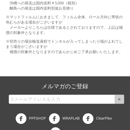
沖縄への発送は国内送料￥5,000（税別）
離島への発送は国内送料別途お見積り
※マットフィルムにおきまして、フィルム全体、ロール方向に帯状の
色むらがある場合がございますが
メーカーよりこちらは仕様であるとされておりますので、上記は補
償の対象外となります。
※切売りの場合輸送過程でトンネルが入ってしまったり端がよれてし
まう場合がございますが
補償の対象外となりますのであらかじめご了承お願いいたします。
メルマガのご登録
PPFSHOP
WRAPLAB
ClearPlex