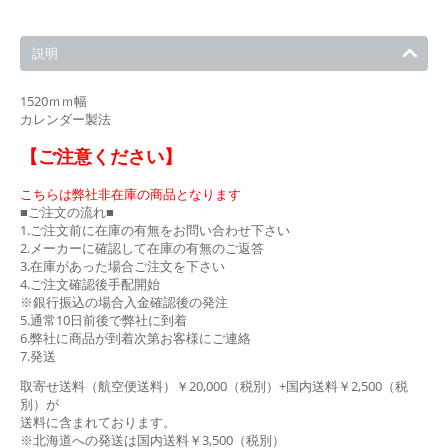
説明
1520ｍｍ幅
カレンダー製法
【ご注意ください】
こちらは弊社非在庫の商品となります
■ご注文の流れ■
1.ご注文前に在庫の有無をお問い合わせ下さい
2.メーカーに確認して在庫の有無のご返答
3.在庫があった場合ご注文を下さい
4.ご注文確認後手配開始
※銀行振込の場合入金確認後の発注
5.通常10日前後で弊社に到着
6.弊社に商品が到着次第お客様にご連絡
7.発送
取寄せ送料（航空便送料）￥20,000（税別）+国内送料￥2,500（税
別）が
送料に含まれております。
※北海道への発送は国内送料￥3,500（税別）