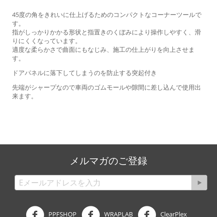
45度の角をきれいに仕上げるためのコンパクトなコーナーツールで
す。
指がしっかりかかる形状と指置きのくぼみにより操作しやすく、滑
りにくくなっています。
適度な柔らかさで曲面にもなじみ、施工の仕上がりを向上させま
す。
ドアパネルに落下してしまうのを防止する突起付き
先端がシャープなので車両のゴムモールや隙間に差し込んで使用出
来ます。
メルマガのご登録
PPFSHOP
WRAPLAB
ClearPlex