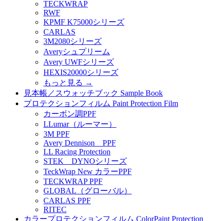
TECKWRAP
RWF
KPMF K75000シリーズ
CARLAS
3M2080シリーズ
Averyシュプリーム
Avery UWFシリーズ
HEXIS20000シリーズ
もっと見る
→
見本帳／スウォッチブック Sample Book
プロテクションフィルム Paint Protection Film
カーボン調PPF
LLumar（ルーマー）
3M PPF
Avery Dennison PPF
LL Racing Protection
STEK DYNOシリーズ
TeckWrap New カラーPPF
TECKWRAP PPF
GLOBAL（グローバル）
CARLAS PPF
RITEC
カラープロテクションフィルム ColorPaint Protection