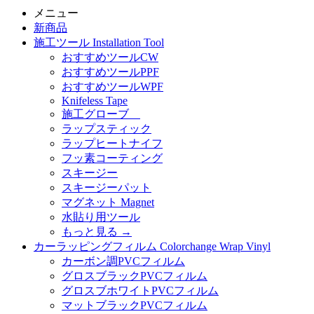
メニュー
新商品
施工ツール Installation Tool
おすすめツールCW
おすすめツールPPF
おすすめツールWPF
Knifeless Tape
施工グローブ
ラップスティック
ラップヒートナイフ
フッ素コーティング
スキージー
スキージーパット
マグネット Magnet
水貼り用ツール
もっと見る
→
カーラッピングフィルム Colorchange Wrap Vinyl
カーボン調PVCフィルム
グロスブラックPVCフィルム
グロスブホワイトPVCフィルム
マットブラックPVCフィルム