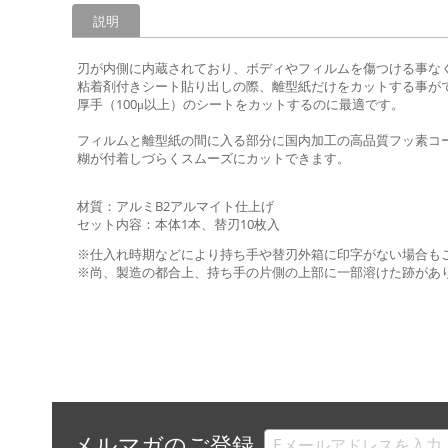
説明
刃が内側に内蔵されており、ボディやフィルムを傷つける事な
粘着剤付きシート貼り出しの際、離型紙だけをカットする事が
厚手（100μ以上）のシートをカットするのに最適です。
フィルムと離型紙の間に入る部分に国内加工の高品質フッ素コ
糊が付着しづらくスムーズにカットできます。
材質：アルミB2アルマイト仕上げ
セット内容：本体1本、替刃10枚入
※仕入れ時期などにより持ち手や替刃外箱に印字がない場合も
※尚、製造の都合上、持ち手の片側の上部に一部溶けた跡があ
メルマガのご登録