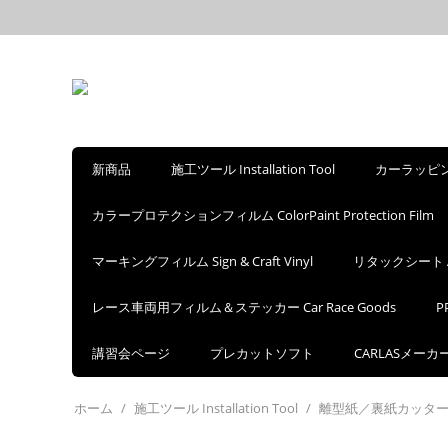
新商品
施工ツール Installation Tool
カーラッピングフ
カラープロテクションフィルム ColorPaint Protection Film
マーキングフィルム Sign & Craft Vinyl
リタックシート Appl
レース車両用フィルム＆ステッカー Car Race Goods
P
講習会ページ
プレカットソフト
CARLASメー
ホーム
/
施工ツール Installation Tool
/
離型紙／裏紙カッタ