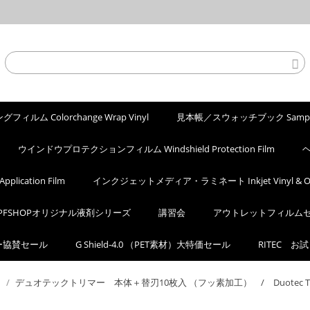
ィルム Colorchange Wrap Vinyl
見本帳／スウォッチブック Sample
ウインドウプロテクションフィルム Windshield Protection Film
ヘ
ication Film
インクジェットメディア・ラミネート Inkjet Vinyl & Ove
PFSHOPオリジナル液剤シリーズ
講習会
アウトレットフィルム
カー協賛セール
G Shield-4.0 （PET素材）大特価セール
RITEC お
ー
/
デュオテックトリマー 本体＋替刃10枚入 （フッ素加工） / Duotec Trimmer 