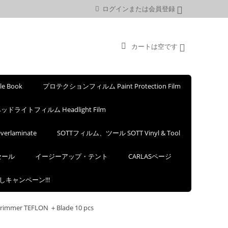
ログインまたは会員登録
カートは空です
 Book
プロテクションフィルム Paint Protection Film
ッドライトフィルム Headlight Film
rlaminate
SOTTフィルム、ツール SOTT Vinyl & Tool
セール
イージーアップ・テント
CARLASページ
試しキャンペーン!!!
TEFLON ＋Blade 10 pcs