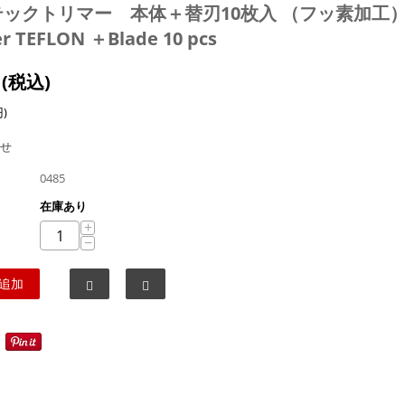
ックトリマー 本体＋替刃10枚入 （フッ素加工） /
r TEFLON ＋Blade 10 pcs
(税込)
円
)
せ
0485
在庫あり
+
−
追加