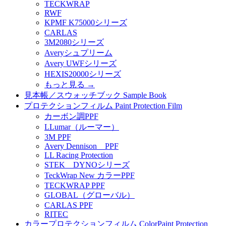
TECKWRAP
RWF
KPMF K75000シリーズ
CARLAS
3M2080シリーズ
Averyシュプリーム
Avery UWFシリーズ
HEXIS20000シリーズ
もっと見る
→
見本帳／スウォッチブック Sample Book
プロテクションフィルム Paint Protection Film
カーボン調PPF
LLumar（ルーマー）
3M PPF
Avery Dennison PPF
LL Racing Protection
STEK DYNOシリーズ
TeckWrap New カラーPPF
TECKWRAP PPF
GLOBAL（グローバル）
CARLAS PPF
RITEC
カラープロテクションフィルム ColorPaint Protection