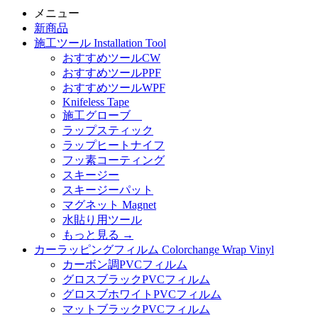
メニュー
新商品
施工ツール Installation Tool
おすすめツールCW
おすすめツールPPF
おすすめツールWPF
Knifeless Tape
施工グローブ
ラップスティック
ラップヒートナイフ
フッ素コーティング
スキージー
スキージーパット
マグネット Magnet
水貼り用ツール
もっと見る
→
カーラッピングフィルム Colorchange Wrap Vinyl
カーボン調PVCフィルム
グロスブラックPVCフィルム
グロスブホワイトPVCフィルム
マットブラックPVCフィルム