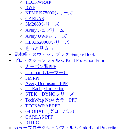
TECKWRAP
RWF
KPMF K75000シリーズ
CARLAS
3M2080シリーズ
Averyシュプリーム
Avery UWFシリーズ
HEXIS20000シリーズ
もっと見る
→
見本帳／スウォッチブック Sample Book
プロテクションフィルム Paint Protection Film
カーボン調PPF
LLumar（ルーマー）
3M PPF
Avery Dennison PPF
LL Racing Protection
STEK DYNOシリーズ
TeckWrap New カラーPPF
TECKWRAP PPF
GLOBAL（グローバル）
CARLAS PPF
RITEC
カラープロテクションフィルム ColorPaint Protection