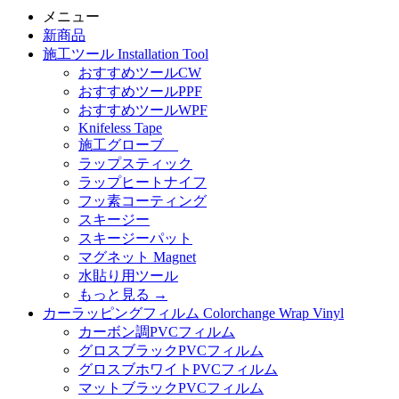
メニュー
新商品
施工ツール Installation Tool
おすすめツールCW
おすすめツールPPF
おすすめツールWPF
Knifeless Tape
施工グローブ
ラップスティック
ラップヒートナイフ
フッ素コーティング
スキージー
スキージーパット
マグネット Magnet
水貼り用ツール
もっと見る
→
カーラッピングフィルム Colorchange Wrap Vinyl
カーボン調PVCフィルム
グロスブラックPVCフィルム
グロスブホワイトPVCフィルム
マットブラックPVCフィルム