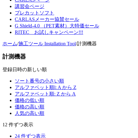
講習会ページ
プレカットソフト
CARLASメーカー協賛セール
G Shield-4.0 （PET素材）大特価セール
RITEC お試しキャンペーン!!!
ホーム
/
施工ツール Installation Tool
/
計測機器
計測機器
登録日時の新しい順
ソート番号の小さい順
アルファベット順l: A から Z
アルファベット順: Z から A
価格の低い順
価格の高い順
人気の高い順
12 件ずつ表示
24 件ずつ表示