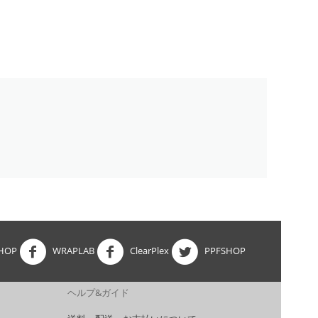
HOP
WRAPLAB
ClearPlex
PPFSHOP
ヘルプ&ガイド