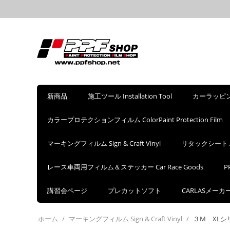
新商品
施工ツール Installation Tool
カーラッピングフ
カラープロテクションフィルム ColorPaint Protection Film
マーキングフィルム Sign & Craft Vinyl
リタックシート Appl
レース車両用フィルム＆ステッカー Car Race Goods
P
講習会ページ
プレカットソフト
CARLASメー
ホーム
/
マーキングフィルム Sign & Craft Vinyl
/
３M XLシ