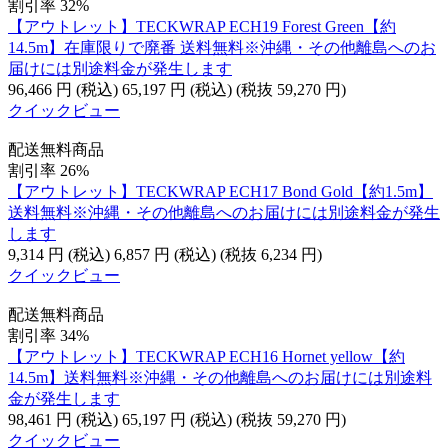
割引率 32%
【アウトレット】TECKWRAP ECH19 Forest Green【約
14.5m】在庫限りで廃番 送料無料※沖縄・その他離島へのお
届けには別途料金が発生します
96,466
円
(税込)
65,197
円
(税込)
(税抜
59,270
円
)
クイックビュー
配送無料商品
割引率 26%
【アウトレット】TECKWRAP ECH17 Bond Gold【約1.5m】
送料無料※沖縄・その他離島へのお届けには別途料金が発生
します
9,314
円
(税込)
6,857
円
(税込)
(税抜
6,234
円
)
クイックビュー
配送無料商品
割引率 34%
【アウトレット】TECKWRAP ECH16 Hornet yellow【約
14.5m】送料無料※沖縄・その他離島へのお届けには別途料
金が発生します
98,461
円
(税込)
65,197
円
(税込)
(税抜
59,270
円
)
クイックビュー