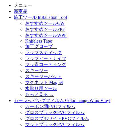
メニュー
新商品
施工ツール Installation Tool
おすすめツールCW
おすすめツールPPF
おすすめツールWPF
Knifeless Tape
施工グローブ
ラップスティック
ラップヒートナイフ
フッ素コーティング
スキージー
スキージーパット
マグネット Magnet
水貼り用ツール
もっと見る
→
カーラッピングフィルム Colorchange Wrap Vinyl
カーボン調PVCフィルム
グロスブラックPVCフィルム
グロスブホワイトPVCフィルム
マットブラックPVCフィルム