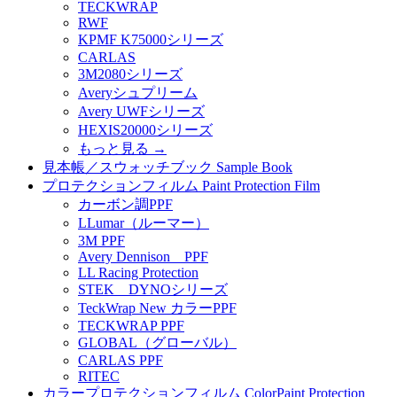
TECKWRAP
RWF
KPMF K75000シリーズ
CARLAS
3M2080シリーズ
Averyシュプリーム
Avery UWFシリーズ
HEXIS20000シリーズ
もっと見る
→
見本帳／スウォッチブック Sample Book
プロテクションフィルム Paint Protection Film
カーボン調PPF
LLumar（ルーマー）
3M PPF
Avery Dennison PPF
LL Racing Protection
STEK DYNOシリーズ
TeckWrap New カラーPPF
TECKWRAP PPF
GLOBAL（グローバル）
CARLAS PPF
RITEC
カラープロテクションフィルム ColorPaint Protection