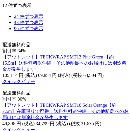
12 件ずつ表示
24 件ずつ表示
48 件ずつ表示
96 件ずつ表示
配送無料商品
割引率 34%
【アウトレット】TECKWRAP SMT13 Pine Green 【約
15.5m】送料無料※沖縄・その他離島へのお届けには別途料
金が発生します
105,114
円
(税込)
69,854
円
(税込)
(税抜
63,504
円
)
クイックビュー
配送無料商品
割引率 30%
【アウトレット】TECKWRAP SMT10 Solar Orange【約
7.5m】在庫限りで廃番 送料無料※沖縄・その他離島へのお
届けには別途料金が発生します
49,896
円
(税込)
34,799
円
(税込)
(税抜
31,635
円
)
クイックビュー