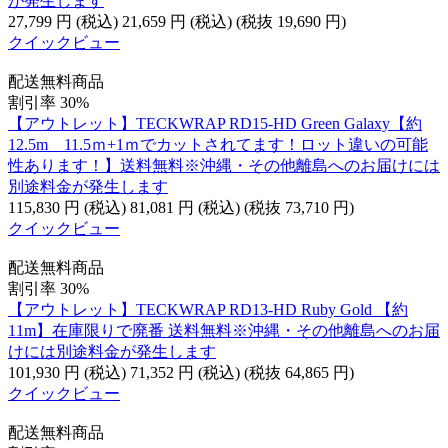
が発生します
27,799
円
(税込)
21,659
円
(税込)
(税抜
19,690
円
)
クイックビュー
配送無料商品
割引率 30%
【アウトレット】TECKWRAP RD15-HD Green Galaxy【約
12.5m 11.5ｍ+1ｍでカットされてます！ロット違いの可能
性あります！】送料無料※沖縄・その他離島へのお届けには
別途料金が発生します
115,830
円
(税込)
81,081
円
(税込)
(税抜
73,710
円
)
クイックビュー
配送無料商品
割引率 30%
【アウトレット】TECKWRAP RD13-HD Ruby Gold 【約
11m】在庫限りで廃番 送料無料※沖縄・その他離島へのお届
けには別途料金が発生します
101,930
円
(税込)
71,352
円
(税込)
(税抜
64,865
円
)
クイックビュー
配送無料商品