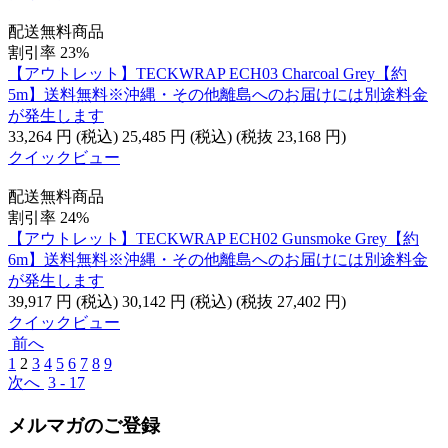
配送無料商品
割引率 23%
【アウトレット】TECKWRAP ECH03 Charcoal Grey【約
5m】送料無料※沖縄・その他離島へのお届けには別途料金
が発生します
33,264
円
(税込)
25,485
円
(税込)
(税抜
23,168
円
)
クイックビュー
配送無料商品
割引率 24%
【アウトレット】TECKWRAP ECH02 Gunsmoke Grey【約
6m】送料無料※沖縄・その他離島へのお届けには別途料金
が発生します
39,917
円
(税込)
30,142
円
(税込)
(税抜
27,402
円
)
クイックビュー
前へ
1
2
3
4
5
6
7
8
9
次へ
3 - 17
メルマガのご登録