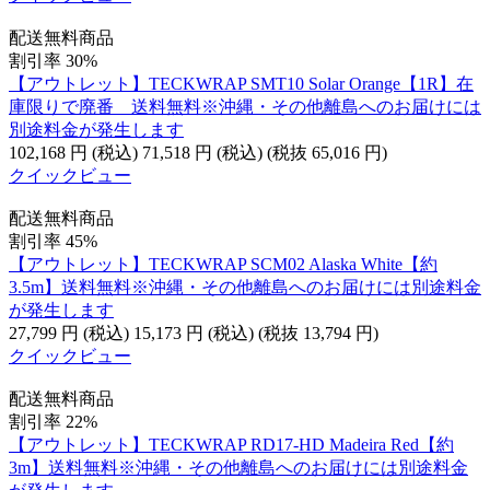
配送無料商品
割引率 30%
【アウトレット】TECKWRAP SMT10 Solar Orange【1R】在
庫限りで廃番 送料無料※沖縄・その他離島へのお届けには
別途料金が発生します
102,168
円
(税込)
71,518
円
(税込)
(税抜
65,016
円
)
クイックビュー
配送無料商品
割引率 45%
【アウトレット】TECKWRAP SCM02 Alaska White【約
3.5m】送料無料※沖縄・その他離島へのお届けには別途料金
が発生します
27,799
円
(税込)
15,173
円
(税込)
(税抜
13,794
円
)
クイックビュー
配送無料商品
割引率 22%
【アウトレット】TECKWRAP RD17-HD Madeira Red【約
3m】送料無料※沖縄・その他離島へのお届けには別途料金