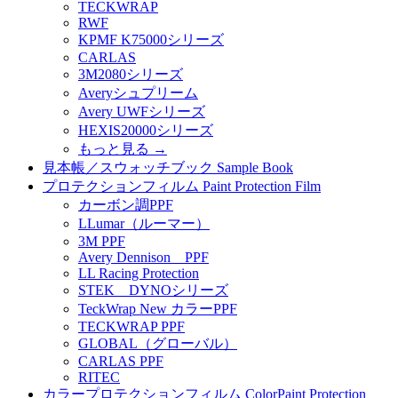
TECKWRAP
RWF
KPMF K75000シリーズ
CARLAS
3M2080シリーズ
Averyシュプリーム
Avery UWFシリーズ
HEXIS20000シリーズ
もっと見る
→
見本帳／スウォッチブック Sample Book
プロテクションフィルム Paint Protection Film
カーボン調PPF
LLumar（ルーマー）
3M PPF
Avery Dennison PPF
LL Racing Protection
STEK DYNOシリーズ
TeckWrap New カラーPPF
TECKWRAP PPF
GLOBAL（グローバル）
CARLAS PPF
RITEC
カラープロテクションフィルム ColorPaint Protection