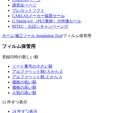
講習会ページ
プレカットソフト
CARLASメーカー協賛セール
G Shield-4.0 （PET素材）大特価セール
RITEC お試しキャンペーン!!!
ホーム
/
施工ツール Installation Tool
/
フィルム保管用
フィルム保管用
登録日時の新しい順
ソート番号の小さい順
アルファベット順l: A から Z
アルファベット順: Z から A
価格の低い順
価格の高い順
人気の高い順
12 件ずつ表示
24 件ずつ表示