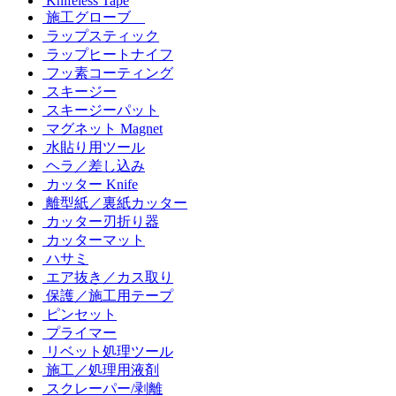
Knifeless Tape
施工グローブ
ラップスティック
ラップヒートナイフ
フッ素コーティング
スキージー
スキージーパット
マグネット Magnet
水貼り用ツール
ヘラ／差し込み
カッター Knife
離型紙／裏紙カッター
カッター刃折り器
カッターマット
ハサミ
エア抜き／カス取り
保護／施工用テープ
ピンセット
プライマー
リベット処理ツール
施工／処理用液剤
スクレーパー/剥離