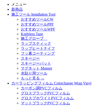
メニュー
新商品
施工ツール Installation Tool
おすすめツールCW
おすすめツールPPF
おすすめツールWPF
Knifeless Tape
施工グローブ
ラップスティック
ラップヒートナイフ
フッ素コーティング
スキージー
スキージーパット
マグネット Magnet
水貼り用ツール
もっと見る
→
カーラッピングフィルム Colorchange Wrap Vinyl
カーボン調PVCフィルム
グロスブラックPVCフィルム
グロスブホワイトPVCフィルム
マットブラックPVCフィルム