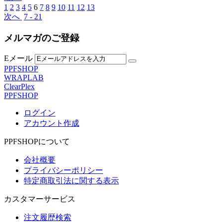
1
2
3
4
5
6
7
8
9
10
11
12
13
次へ
7 - 21
メルマガのご登録
Eメール
PPFSHOP
WRAPLAB
ClearPlex
PPFSHOP
ログイン
アカウント作成
PPFSHOPについて
会社概要
プライバシーポリシー
特定商取引法に関する表示
カスタマーサービス
注文履歴検索