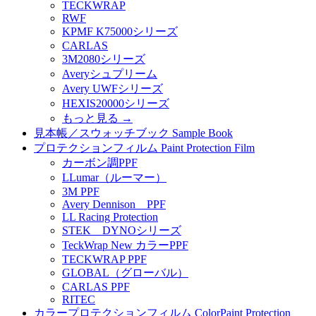
TECKWRAP
RWF
KPMF K75000シリーズ
CARLAS
3M2080シリーズ
Averyシュプリーム
Avery UWFシリーズ
HEXIS20000シリーズ
もっと見る
→
見本帳／スウォッチブック Sample Book
プロテクションフィルム Paint Protection Film
カーボン調PPF
LLumar（ルーマー）
3M PPF
Avery Dennison PPF
LL Racing Protection
STEK DYNOシリーズ
TeckWrap New カラーPPF
TECKWRAP PPF
GLOBAL（グローバル）
CARLAS PPF
RITEC
カラープロテクションフィルム ColorPaint Protection