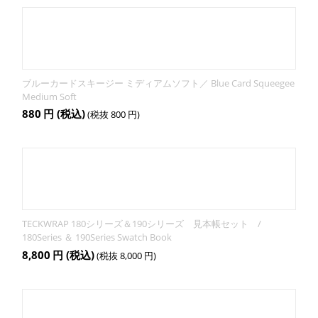
ブルーカードスキージー ミディアムソフト／ Blue Card Squeegee
Medium Soft
880
円
(税込)
(税抜
800
円
)
TECKWRAP 180シリーズ＆190シリーズ 見本帳セット /
180Series ＆ 190Series Swatch Book
8,800
円
(税込)
(税抜
8,000
円
)