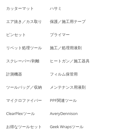
カッターマット
ハサミ
エア抜き／カス取り
保護／施工用テープ
ピンセット
プライマー
リベット処理ツール
施工／処理用液剤
スクレーパー/剥離
ヒートガン／施工器具
計測機器
フィルム保管用
ツールバッグ／収納
メンテナンス用液剤
マイクロファイバー
PPF関連ツール
ClearPlexツール
AveryDennison
お得なツールセット
Geek Wrapsツール