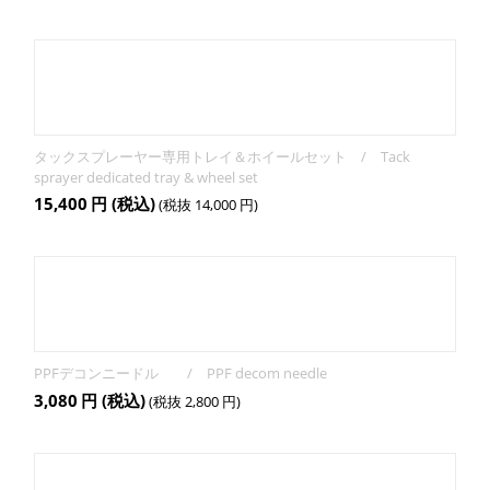
タックスプレーヤー専用トレイ＆ホイールセット / Tack
sprayer dedicated tray & wheel set
15,400
円
(税込)
(税抜
14,000
円
)
PPFデコンニードル / PPF decom needle
3,080
円
(税込)
(税抜
2,800
円
)