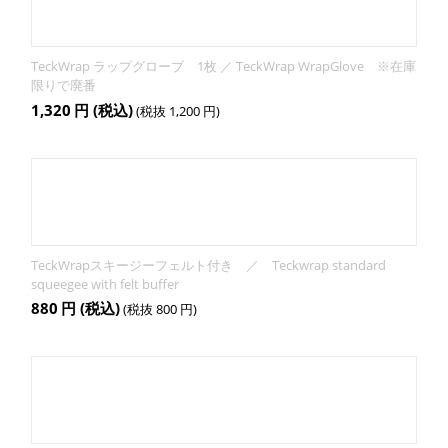
TeckWrap ラップグローブ 1枚 ／ TeckWrap WrapGlove ※在庫
限りで廃番
1,320
円
(税込)
(税抜
1,200
円
)
TeckWrapスキージーフェルト付き ／ Teckwrap standard
squeegee with felt buffer
880
円
(税込)
(税抜
800
円
)