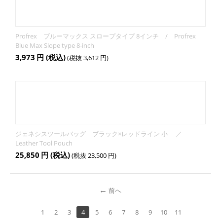
Profrex ブルーマックス スロープタイプ 8インチ / Profrex
Blue Max Slope type 8-inch
3,973
円
(税込)
(税抜
3,612
円
)
ジェネシスツールバッグ ブラック×レッドライン 小 ／
Leather Tool Pouch
25,850
円
(税込)
(税抜
23,500
円
)
前へ
1
2
3
4
5
6
7
8
9
10
11