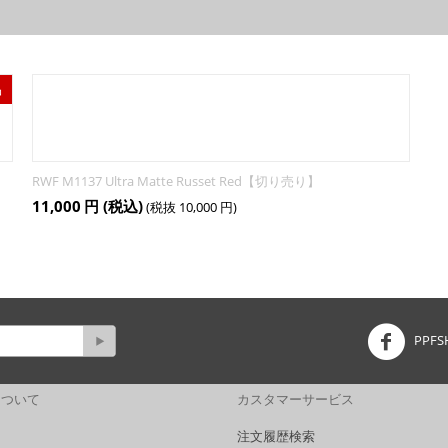
品
RWF M1137 Ultra Matte Russet Red【切り売り】
11,000
円
(税込)
(税抜
10,000
円
)
PPFS
Pについて
カスタマーサービス
注文履歴検索