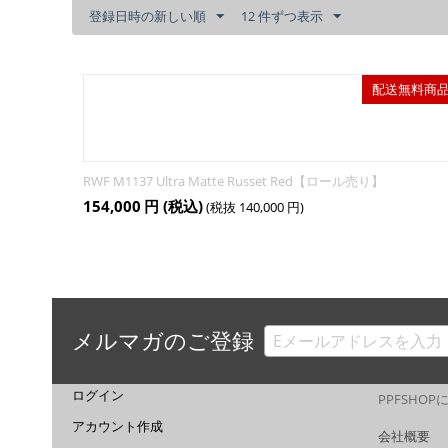
登録日時の新しい順
12 件ずつ表示
配送無料商
RWF M1137 Ultra Matte Russet Red【ロール売り】
154,000
円
(税込)
(税抜
140,000
円
)
メルマガのご登録
ログイン
PPFSHO
アカウント作成
会社概要