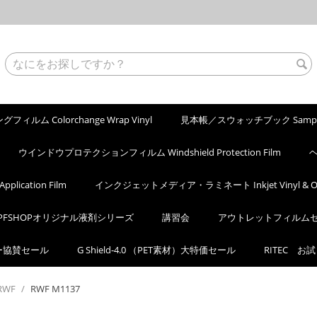
ィルム Colorchange Wrap Vinyl
見本帳／スウォッチブック Sample
ウインドウプロテクションフィルム Windshield Protection Film
ヘ
ication Film
インクジェットメディア・ラミネート Inkjet Vinyl & Ove
PFSHOPオリジナル液剤シリーズ
講習会
アウトレットフィルム
カー協賛セール
G Shield-4.0 （PET素材）大特価セール
RITEC お
RWF
/
RWF M1137