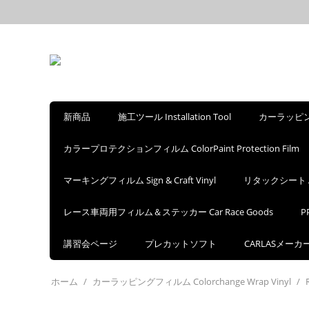
新商品
施工ツール Installation Tool
カーラッピングフ
カラープロテクションフィルム ColorPaint Protection Film
マーキングフィルム Sign & Craft Vinyl
リタックシート Appl
レース車両用フィルム＆ステッカー Car Race Goods
P
講習会ページ
プレカットソフト
CARLASメー
ホーム
/
カーラッピングフィルム Colorchange Wrap Vinyl
/