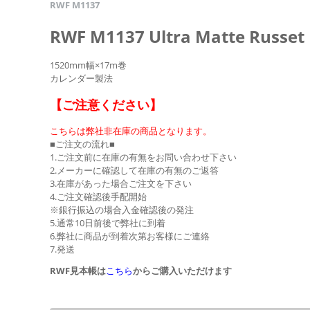
RWF M1137
RWF M1137 Ultra Matte Russet
1520mm幅×17m巻
カレンダー製法
【ご注意ください】
こちらは弊社非在庫の商品となります。
■ご注文の流れ■
1.ご注文前に在庫の有無をお問い合わせ下さい
2.メーカーに確認して在庫の有無のご返答
3.在庫があった場合ご注文を下さい
4.ご注文確認後手配開始
※銀行振込の場合入金確認後の発注
5.通常10日前後で弊社に到着
6.弊社に商品が到着次第お客様にご連絡
7.発送
RWF見本帳は
こちら
からご購入いただけます