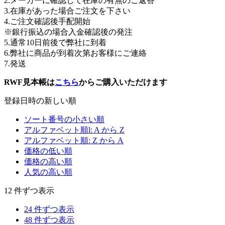
2.メーカーに確認して在庫の有無のご返答
3.在庫があった場合ご注文を下さい
4.ご注文確認後手配開始
※銀行振込の場合入金確認後の発注
5.通常10日前後で弊社に到着
6.弊社に商品が到着次第お客様にご連絡
7.発送
RWF見本帳は
こちら
からご購入いただけます
登録日時の新しい順
ソート番号の小さい順
アルファベット順l: A から Z
アルファベット順: Z から A
価格の低い順
価格の高い順
人気の高い順
12 件ずつ表示
24 件ずつ表示
48 件ずつ表示