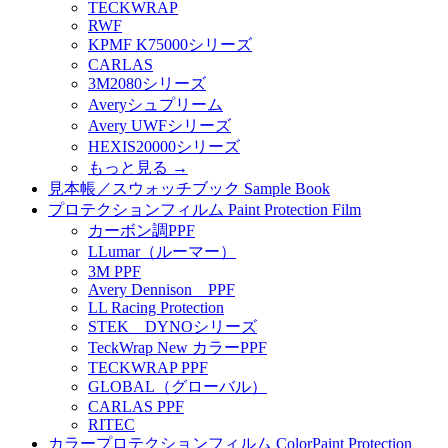
TECKWRAP
RWF
KPMF K75000シリーズ
CARLAS
3M2080シリーズ
Averyシュプリーム
Avery UWFシリーズ
HEXIS20000シリーズ
もっと見る
→
見本帳／スウォッチブック Sample Book
プロテクションフィルム Paint Protection Film
カーボン調PPF
LLumar（ルーマー）
3M PPF
Avery Dennison PPF
LL Racing Protection
STEK DYNOシリーズ
TeckWrap New カラーPPF
TECKWRAP PPF
GLOBAL（グローバル）
CARLAS PPF
RITEC
カラープロテクションフィルム ColorPaint Protection