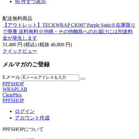
96 件ずつ表示
配送無料商品
【アウトレット】TECKWRAP CK907 Purple Satin※在庫限り
で廃番 送料無料※沖縄・その他離島へのお届けには別途料
金が発生します
51,480
円
(税込)
(税抜
46,800
円
)
クイックビュー
メルマガのご登録
Eメール
PPFSHOP
WRAPLAB
ClearPlex
PPFSHOP
ログイン
アカウント作成
PPFSHOPについて