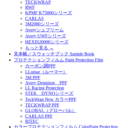
TECKWRAP
RWF
KPMF K75000シリーズ
CARLAS
3M2080シリーズ
Averyシュプリーム
Avery UWFシリーズ
HEXIS20000シリーズ
もっと見る
→
見本帳／スウォッチブック Sample Book
プロテクションフィルム Paint Protection Film
カーボン調PPF
LLumar（ルーマー）
3M PPF
Avery Dennison PPF
LL Racing Protection
STEK DYNOシリーズ
TeckWrap New カラーPPF
TECKWRAP PPF
GLOBAL（グローバル）
CARLAS PPF
RITEC
カラープロテクションフィルム ColorPaint Protection