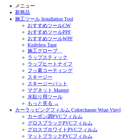
メニュー
新商品
施工ツール Installation Tool
おすすめツールCW
おすすめツールPPF
おすすめツールWPF
Knifeless Tape
施工グローブ
ラップスティック
ラップヒートナイフ
フッ素コーティング
スキージー
スキージーパット
マグネット Magnet
水貼り用ツール
もっと見る
→
カーラッピングフィルム Colorchange Wrap Vinyl
カーボン調PVCフィルム
グロスブラックPVCフィルム
グロスブホワイトPVCフィルム
マットブラックPVCフィルム