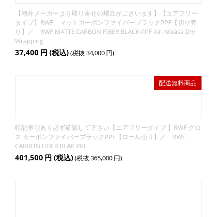
【海外メーカーより取り寄せの場合がございます】【エアフリー
タイプ】RWF マットカーボンファイバーブラックPPF【切り売
り】／ RWF MATTE CARBON FIBER BLACK PPF Air-release Dry
Wrapping
37,400
円
(税込)
(税抜
34,000
円
)
配送無料商品
特記事項あり必ず確認して下さい【エアフリータイプ 】RWF グロ
ス カーボンファイバーブラックPPF【ロール売り】／ RWF
CARBON FIBER BLAK PPF
401,500
円
(税込)
(税抜
365,000
円
)