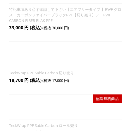
特記事項あり必ず確認して下さい【エアフリータイプ 】RWF グロ
ス カーボンファイバーブラックPPF【切り売り】／ RWF
CARBON FIBER BLAK PPF
33,000
円
(税込)
(税抜
30,000
円
)
TeckWrap PPF Sable Carbon 切り売り
18,700
円
(税込)
(税抜
17,000
円
)
配送無料商品
TeckWrap PPF Sable Carbon ロール売り