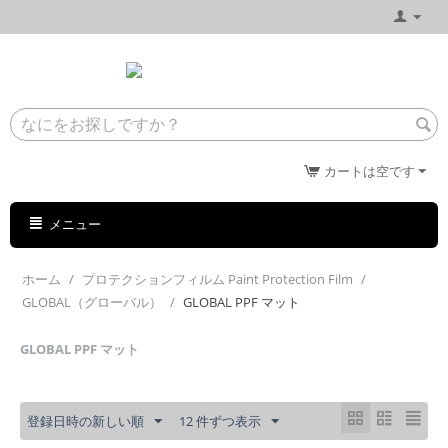
カートは空です
メニュー
ホーム
/
プロテクションフィルム Paint Protection Film
/
GLOBAL（グローバル）
/
GLOBAL PPF マット
GLOBAL PPF マット
登録日時の新しい順
12 件ずつ表示