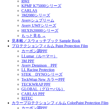
RWF
KPMF K75000シリーズ
CARLAS
3M2080シリーズ
Averyシュプリーム
Avery UWFシリーズ
HEXIS20000シリーズ
もっと見る
→
見本帳／スウォッチブック Sample Book
プロテクションフィルム Paint Protection Film
カーボン調PPF
LLumar（ルーマー）
3M PPF
Avery Dennison PPF
LL Racing Protection
STEK DYNOシリーズ
TeckWrap New カラーPPF
TECKWRAP PPF
GLOBAL（グローバル）
CARLAS PPF
RITEC
カラープロテクションフィルム ColorPaint Protection Film
カーボン調PPF