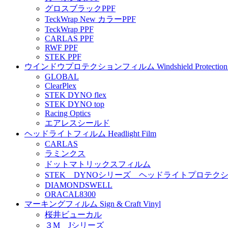
グロスブラックPPF
TeckWrap New カラーPPF
TeckWrap PPF
CARLAS PPF
RWF PPF
STEK PPF
ウインドウプロテクションフィルム Windshield Protection 
GLOBAL
ClearPlex
STEK DYNO flex
STEK DYNO top
Racing Optics
エアレスシールド
ヘッドライトフィルム Headlight Film
CARLAS
ラミンクス
ドットマトリックスフィルム
STEK DYNOシリーズ ヘッドライトプロテク
DIAMONDSWELL
ORACAL8300
マーキングフィルム Sign & Craft Vinyl
桜井ビューカル
３M Jシリーズ