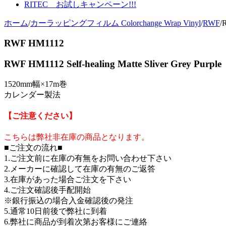
RITEC お試しキャンペーン!!!
ホーム
/
カーラッピングフィルム Colorchange Wrap Vinyl
/
RWF
/
RWF HM1112
RWF HM1112 Self-healing Matte Sliver Grey Purple
1520mm幅×17m巻
カレンダー製法
【ご注意ください】
こちらは弊社非在庫の商品となります。
■ご注文の流れ■
1.ご注文前に在庫の有無をお問い合わせ下さい
2.メーカーに確認して在庫の有無のご返答
3.在庫があった場合ご注文を下さい
4.ご注文確認後手配開始
※銀行振込の場合入金確認後の発注
5.通常10日前後で弊社に到着
6.弊社に商品が到着次第お客様にご連絡