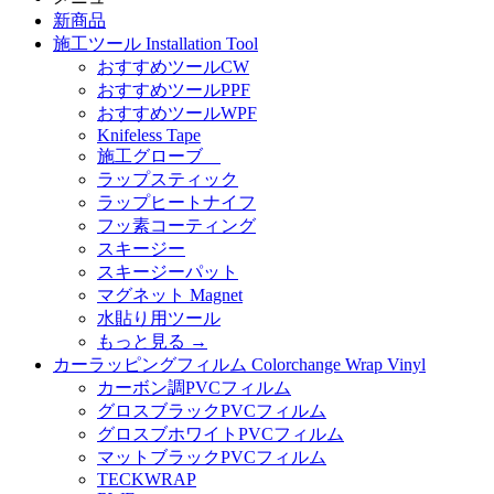
新商品
施工ツール Installation Tool
おすすめツールCW
おすすめツールPPF
おすすめツールWPF
Knifeless Tape
施工グローブ
ラップスティック
ラップヒートナイフ
フッ素コーティング
スキージー
スキージーパット
マグネット Magnet
水貼り用ツール
もっと見る
→
カーラッピングフィルム Colorchange Wrap Vinyl
カーボン調PVCフィルム
グロスブラックPVCフィルム
グロスブホワイトPVCフィルム
マットブラックPVCフィルム
TECKWRAP