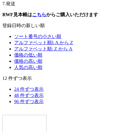
7.発送
RWF見本帳は
こちら
からご購入いただけます
登録日時の新しい順
ソート番号の小さい順
アルファベット順l: A から Z
アルファベット順: Z から A
価格の低い順
価格の高い順
人気の高い順
12 件ずつ表示
24 件ずつ表示
48 件ずつ表示
96 件ずつ表示