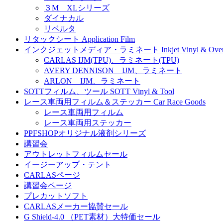
３M XLシリーズ
ダイナカル
リベルタ
リタックシート Application Film
インクジェットメディア・ラミネート Inkjet Vinyl & Overla
CARLAS IJM(TPU)、ラミネート(TPU)
AVERY DENNISON IJM、ラミネート
ARLON IJM、ラミネート
SOTTフィルム、ツール SOTT Vinyl & Tool
レース車両用フィルム＆ステッカー Car Race Goods
レース車両用フィルム
レース車両用ステッカー
PPFSHOPオリジナル液剤シリーズ
講習会
アウトレットフィルムセール
イージーアップ・テント
CARLASページ
講習会ページ
プレカットソフト
CARLASメーカー協賛セール
G Shield-4.0 （PET素材）大特価セール